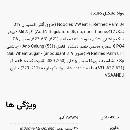
مواد تشکیل دهنده
Noodles VW,eat F., Refined Palm 04 (حاوی آنتی اکسیدان 319,
نمک AodiN Regulators 05, so, soo, rhoene,412), کولا, Mil • پودر
نمک چاشنی, شکر, تقویت کننده طعم (621, 631. 627, سیر .., O6
PO4 € عصاره مخمر، طعم دهنده، فلفل Anb Calung (551) • چاشنی
Pi Refined Palm 011 (حاوی anboudant 319) • Sak Wheat Sugar
Sp • نشاسته تاپیوکا سس چاعلی (260، 330، تقویت کننده طعم کن
(621. 627، 631)، طعم دهنده ها، مواد نگهدارنده (211، 223) حاوی :
VSAANDU
ویژگی ها
بسته بندی
۸*۵*۷۵ گرم
حاوی
۳۰ بسته نودل Indomie Mi Goreng