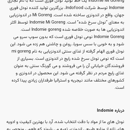
Indomie Mi Goreng یک خط تولید نودل فوری است که با نام تجاری
Indomie توسط شرکت Indofood، بزرگترین تولید کننده نودل فوری
جهان، واقع در اندونزی ساخته شده است. Mi Goreng در اندونزیایی
به معنای “نودل سرخ شده” است. Indomie Mi Goreng توسط اکثر
اندونزیایی ها به صورت خلاصه شده Indomie goreng است.
Indomie Goreng نوعی نودل فوری است که بدون سوپ سرو می
شود و به خوبی با سس سویا، روغن و چاشنی هم زده می شود. این
نودل فوری الهام گرفته از غذای سنتی اندونزیایی به نام mi goreng
است که نوعی نودل سرخ شده رایج در اندونزی است. بسیاری از
فروشندگان خیابانی آن را می فروشند و می گورنگ سنتی به عنوان
غذای رایج مردم در نظر گرفته می شود. این محصول در اندونزی و
کشورهای مختلف مانند نیجریه و استرالیا طرفداران زیادی پیدا کرده
است.
درباره Indomie
نودل های ما از مواد با دقت انتخاب شده، آرد با بهترین کیفیت و ادویه
های تازه از منابع طبیعی اندونزی تهیه می شوند که طعمی منحصر به