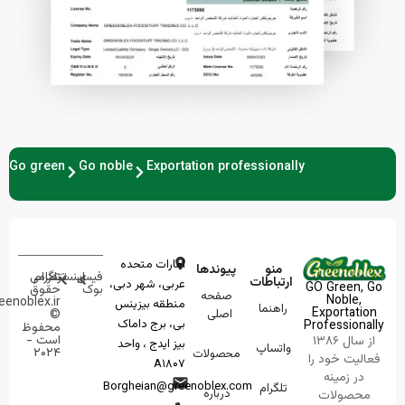
Go green
Go noble
Exportation professionally
امارات متحده
منو
پیوندها
فیس
تردز
اینستاگرام
تمامی
ارتباطات
عربی، شهر دبی،
GO Green, Go
بوک
حقوق
صفحه
Noble,
greenoblex.ir
منطقه بیزینس
راهنما
Exportation
اصلی
©
بی، برج داماک
Professionally
محفوظ
است -
از سال ۱۳۸۶
بیز ایدج ، واحد
واتساپ
۲۰۲۴
محصولات
فعالیت خود را
A۱۸۰۷
در زمینه
Borgheian@greenoblex.com
تلگرام
درباره
محصولات