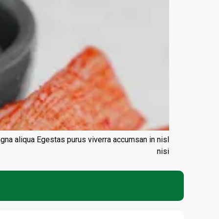
agna aliqua Egestas purus viverra accumsan in nisl
nisi