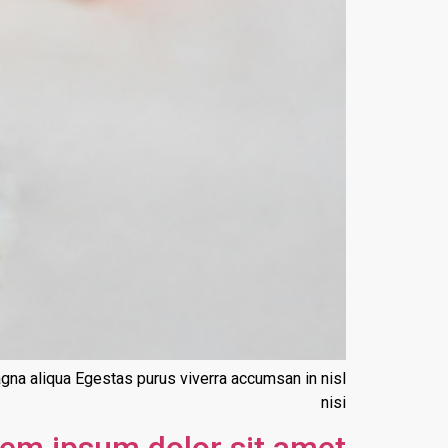
agna aliqua Egestas purus viverra accumsan in nisl
nisi