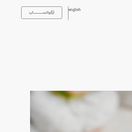
english
واتســــــــاپ